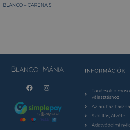
BLANCO – CARENA S
INFORMÁCIÓK
Tanácsok a moso
választáshoz
Az áruház haszná
Szállítás, átvétel
Adatvédelmi nyil