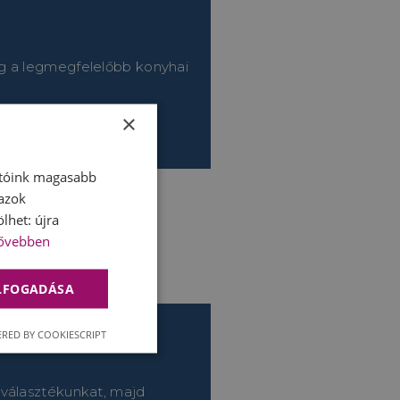
g a legmegfelelőbb konyhai
×
atóink magasabb
 azok
lhet: újra
ővebben
ELFOGADÁSA
RED BY COOKIESCRIPT
 választékunkat, majd