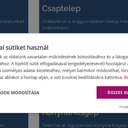
Csaptelep
ínálatunkat.
Oldalunkon a leggyorsabban találja me
csaptelepet.
l sütiket használ
összes csaptelep >>
nk az oldalunk zavartalan működésének biztosításához és a látog
ához. A kijelölt sütik elfogadásával (engedélyezésével) hozzájárul
a személyes adatai kezeléséhez, melyet bármikor módosíthat, törö
z ablakot a honlap alján, a süti (cookie) beállításokra kattintva.
B
TÁSOK MÓDOSÍTÁSA
ÖSSZES 
POWE
Konyhai kisgép
es
Tekintse át egyszerűen konyhai kisgép