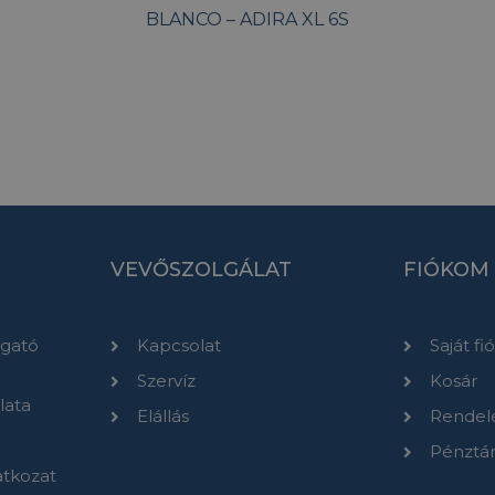
BLANCO – ADIRA XL 6S
VEVŐSZOLGÁLAT
FIÓKOM
gató
Kapcsolat
Saját f
Szervíz
Kosár
lata
Elállás
Rendel
Pénztá
atkozat