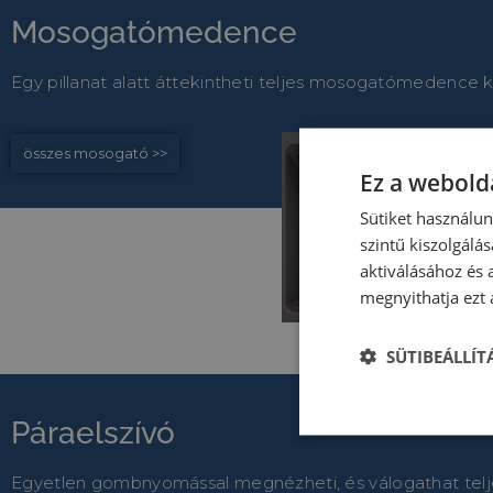
Mosogatómedence
Egy pillanat alatt áttekintheti teljes mosogatómedence k
összes mosogató >>
Ez a webolda
Sütiket használu
szintű kiszolgálás
aktiválásához és 
megnyithatja ezt a
SÜTIBEÁLLÍ
Páraelszívó
Egyetlen gombnyomással megnézheti, és válogathat telj