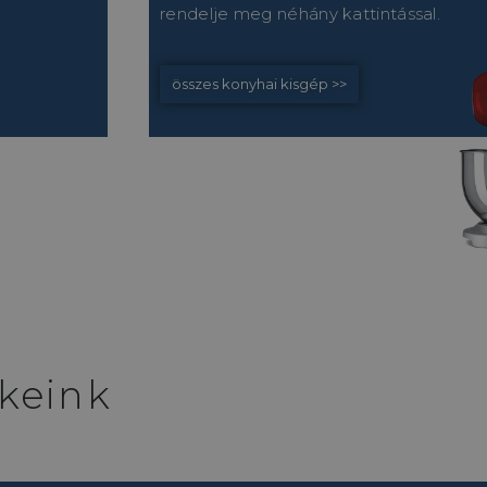
rendelje meg néhány kattintással.
összes konyhai kisgép >>
keink