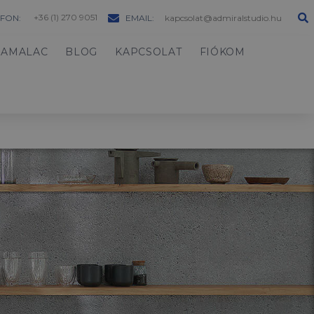
+36 (1) 270 9051
FON:
EMAIL:
kapcsolat@admiralstudio.hu
HAMALAC
BLOG
KAPCSOLAT
FIÓKOM