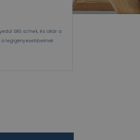
tók, kávéfőző, citrus facsaró,
trifuga, tejhabosító
dül álló színek, és akár a
 a legigényesebbeknek