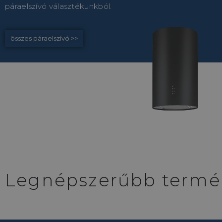
páraelszívó választékunkból.
összes páraelszívó >>
Legnépszerűbb termé