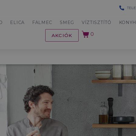
TELE
O
ELICA
FALMEC
SMEG
VÍZTISZTÍTÓ
KONY
0
AKCIÓK