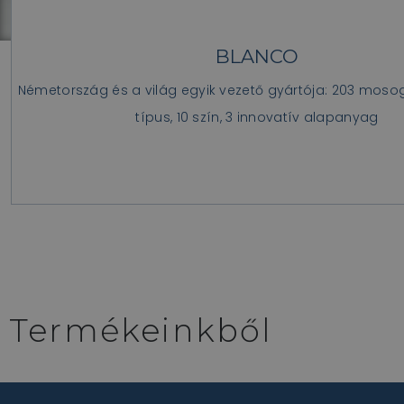
BLANCO
Minden amire szükség van, egy helyen: mosogatómedenc
mosogatószer adagoló, hulladék tárolás
Németország és a világ egyik vezető gyártója: 203 mo
típus, 10 szín, 3 innovatív alapanyag
>>
Termékeinkből