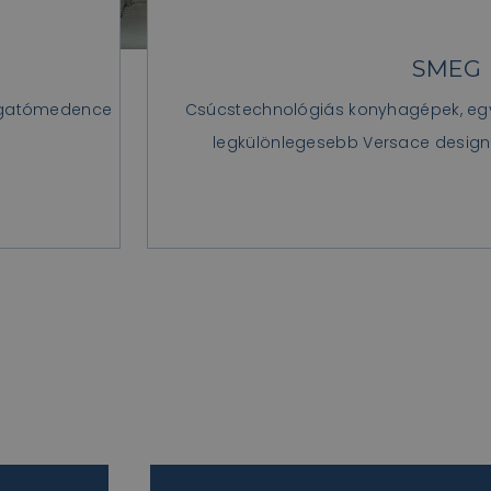
SMEG
e, csaptelep,
Konyhai robotgépek, turmixok, kenyérpirí
vízforraló, aprító, gyümölcscen
sogatómedence
Csúcstechnológiás konyhagépek, egye
legkülönlegesebb Versace design
>>