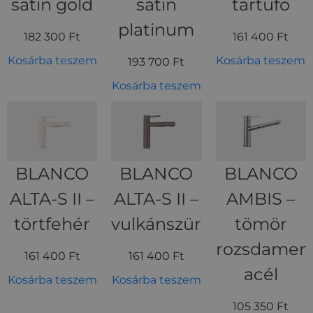
satin gold
satin
tartufo
platinum
182 300
Ft
161 400
Ft
Kosárba teszem
Kosárba teszem
193 700
Ft
Kosárba teszem
BLANCO
BLANCO
BLANCO
ALTA-S II –
ALTA-S II –
AMBIS –
törtfehér
vulkánszürke
tömör
rozsdamen
161 400
Ft
161 400
Ft
acél
Kosárba teszem
Kosárba teszem
105 350
Ft