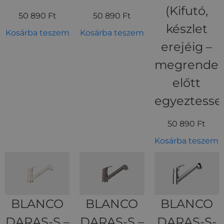
(Kifutó,
50 890
Ft
50 890
Ft
készlet
Kosárba teszem
Kosárba teszem
erejéig –
megrendel
előtt
egyeztesse
50 890
Ft
Kosárba teszem
BLANCO
BLANCO
BLANCO
DARAS-S –
DARAS-S –
DARAS-S-