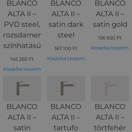
BLANCO
BLANCO
BLANCO
ALTA II –
ALTA II –
ALTA II –
PVD steel,
satin dark
satin gold
rozsdamentes
steel
156 650
Ft
színhatású
Kosárba teszem
167 100
Ft
Kosárba teszem
145 250
Ft
Kosárba teszem
BLANCO
BLANCO
BLANCO
ALTA II –
ALTA II –
ALTA II –
satin
tartufo
törtfehér