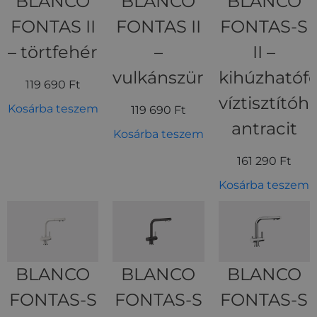
BLANCO
BLANCO
BLANCO
FONTAS II
FONTAS II
FONTAS-S
– törtfehér
–
II –
vulkánszürke
kihúzhatófe
119 690
Ft
víztisztítóho
Kosárba teszem
119 690
Ft
antracit
Kosárba teszem
161 290
Ft
Kosárba teszem
BLANCO
BLANCO
BLANCO
FONTAS-S
FONTAS-S
FONTAS-S