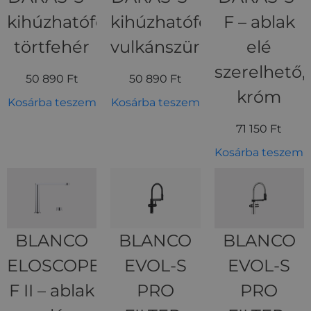
kihúzhatófejes,
kihúzhatófejes,
F – ablak
törtfehér
vulkánszürke
elé
szerelhető,
50 890
Ft
50 890
Ft
króm
Kosárba teszem
Kosárba teszem
71 150
Ft
Kosárba teszem
BLANCO
BLANCO
BLANCO
ELOSCOPE-
EVOL-S
EVOL-S
F II – ablak
PRO
PRO