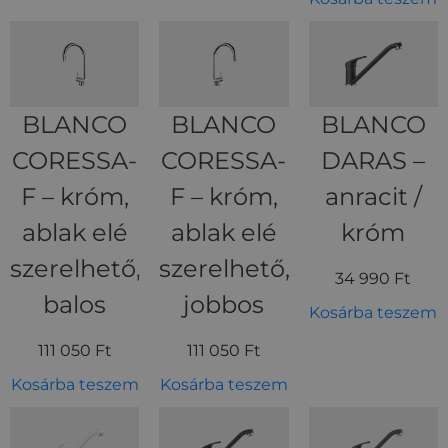
BLANCO
BLANCO
BLANCO
CORESSA-
CORESSA-
DARAS –
F – króm,
F – króm,
anracit /
ablak elé
ablak elé
króm
szerelhető,
szerelhető,
34 990
Ft
balos
jobbos
Kosárba teszem
111 050
Ft
111 050
Ft
Kosárba teszem
Kosárba teszem