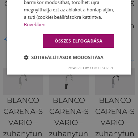
CARENA –
CARENA-S
CARENA-S
bármikor módosíthat, törölhet: újra
megnyithatja ezt az ablakot a honlap alján,
króm
–
VARIO –
a süti (cookie) beállításokra kattintva.
kihúzhatófejes
zuhanyfunk
Bővebben
97 750
Ft
króm
antracit
Kosárba teszem
ÖSSZES ELFOGADÁSA
138 600
Ft
166 150
Ft
SÜTIBEÁLLÍTÁSOK MÓDOSÍTÁSA
Kosárba teszem
Kosárba teszem
POWERED BY COOKIESCRIPT
BLANCO
BLANCO
BLANCO
CARENA-S
CARENA-S
CARENA-S
VARIO –
VARIO –
VARIO –
zuhanyfunkciós
zuhanyfunkciós
zuhanyfunk