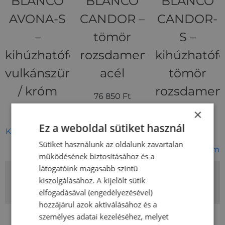
BLANCO
BLANCO
BLANCO
AVONA-S
CANDOR –
CANDOR-
–
tömör
S –
kihúzhatófejes
rozsdamentes
kihúzhatófe
vulkánszürke
acél
tömör
/ króm
rozsdamen
76 850
Ft
acél
×
Kosárba teszem
172 800
Ft
Ez a weboldal sütiket használ
Kosárba teszem
117 700
Ft
Sütiket használunk az oldalunk zavartalan
Kosárba teszem
működésének biztosításához és a
látogatóink magasabb szintű
kiszolgálásához. A kijelölt sütik
elfogadásával (engedélyezésével)
hozzájárul azok aktiválásához és a
BLANCO
BLANCO
BLANCO
személyes adatai kezeléséhez, melyet