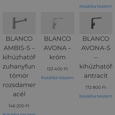
Kosárba teszem
BLANCO
BLANCO
BLANCO
AMBIS-S –
AVONA –
AVONA-S
kihúzhatófejes,
króm
–
zuhanyfunkciós,
kihúzhatófe
123 400
Ft
tömör
antracit
Kosárba teszem
rozsdamentes
172 800
Ft
acél
Kosárba teszem
146 200
Ft
Kosárba teszem