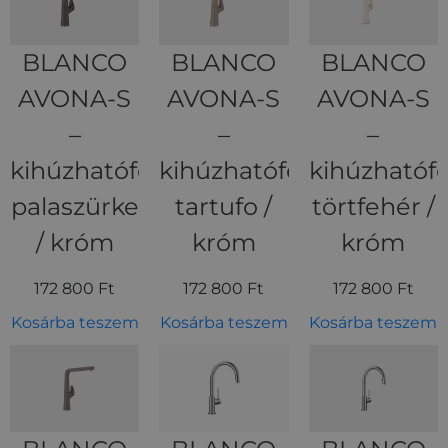
BLANCO
BLANCO
BLANCO
AVONA-S
AVONA-S
AVONA-S
–
–
–
kihúzhatófejes
kihúzhatófejes
kihúzhatófe
palaszürke
tartufo /
törtfehér /
/ króm
króm
króm
172 800
Ft
172 800
Ft
172 800
Ft
Kosárba teszem
Kosárba teszem
Kosárba teszem