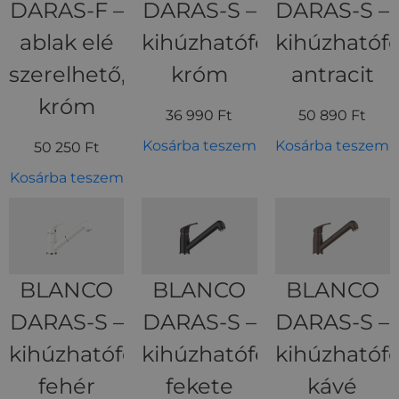
DARAS-F –
DARAS-S –
DARAS-S –
ablak elé
kihúzhatófejes
kihúzhatófe
szerelhető,
króm
antracit
króm
36 990
Ft
50 890
Ft
Kosárba teszem
Kosárba teszem
50 250
Ft
Kosárba teszem
BLANCO
BLANCO
BLANCO
DARAS-S –
DARAS-S –
DARAS-S –
kihúzhatófejes,
kihúzhatófejes,
kihúzhatófe
fehér
fekete
kávé