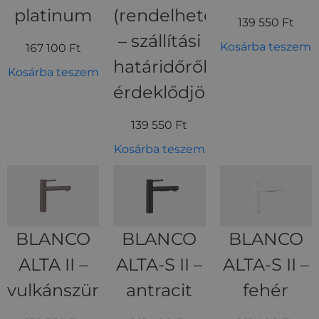
platinum
(rendelhető
139 550
Ft
– szállítási
Kosárba teszem
167 100
Ft
határidőről
Kosárba teszem
érdeklődjön)
139 550
Ft
Kosárba teszem
BLANCO
BLANCO
BLANCO
ALTA II –
ALTA-S II –
ALTA-S II –
vulkánszürke
antracit
fehér