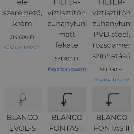
elé
FILTER-
FILTER-
szerelhető,
víztisztítóhoz,
víztisztítóho
króm
zuhanyfunkciós,
zuhanyfunk
matt
PVD steel,
214 600
Ft
fekete
rozsdamen
Kosárba teszem
színhatású
581 300
Ft
Kosárba teszem
561 350
Ft
Kosárba teszem
BLANCO
BLANCO
BLANCO
EVOL-S
FONTAS II
FONTAS II