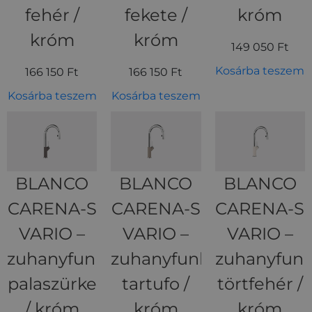
fehér /
fekete /
króm
króm
króm
149 050
Ft
Kosárba teszem
166 150
Ft
166 150
Ft
Kosárba teszem
Kosárba teszem
BLANCO
BLANCO
BLANCO
CARENA-S
CARENA-S
CARENA-S
VARIO –
VARIO –
VARIO –
zuhanyfunkciós
zuhanyfunkciós
zuhanyfunk
palaszürke
tartufo /
törtfehér /
/ króm
króm
króm