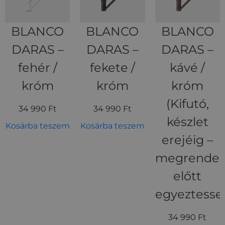
BLANCO
BLANCO
BLANCO
DARAS –
DARAS –
DARAS –
fehér /
fekete /
kávé /
króm
króm
króm
(Kifutó,
34 990
Ft
34 990
Ft
készlet
Kosárba teszem
Kosárba teszem
erejéig –
megrendel
előtt
egyeztesse
34 990
Ft