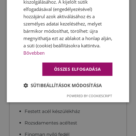
kiszolgálásához. A kijelölt sütik
Műszaki adatok és főbb
elfogadásával (engedélyezésével)
jellemzők
hozzájárul azok aktiválásához és a
személyes adatai kezeléséhez, melyet
Teljesítmény:
2400 W
bármikor módosíthat, törölhet: újra
megnyithatja ezt az ablakot a honlap alján,
Űrtartalom:
1,7 liter
a süti (cookie) beállításokra kattintva.
Méret:
248×226×171 mm
Bővebben
Kábel hossz:
1 méter
ÖSSZES ELFOGADÁSA
SÜTIBEÁLLÍTÁSOK MÓDOSÍTÁSA
POWERED BY COOKIESCRIPT
50-es évek retró designja
Festett acél készülékház
Rozsdamentes acéltest
Finoman nyíló fedél