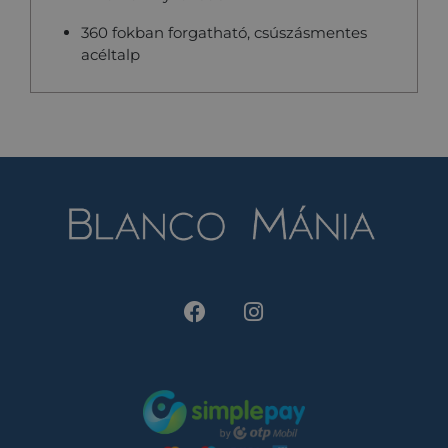
360 fokban forgatható, csúszásmentes
acéltalp