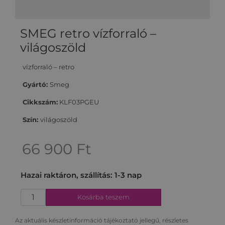
SMEG retro vízforraló –
világoszöld
vízforraló – retro
Gyártó:
Smeg
Cikkszám:
KLF03PGEU
Szín:
világoszöld
66 900
Ft
Hazai raktáron, szállítás: 1-3 nap
Kosárba teszem
Az aktuális készletinformáció tájékoztató jellegű, részletes