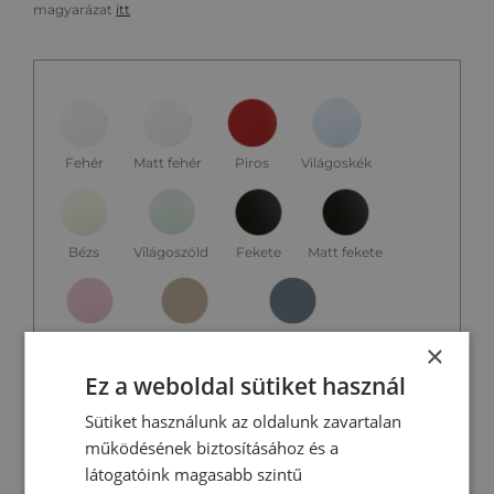
magyarázat
itt
Fehér
Matt fehér
Piros
Világoskék
Világoszöld
Bézs
Fekete
Matt fekete
Rózsaszín
Matt pezsgő
Matt viharkék
×
Ez a weboldal sütiket használ
Sütiket használunk az oldalunk zavartalan
Matt smaragdzöld
működésének biztosításához és a
látogatóink magasabb szintű