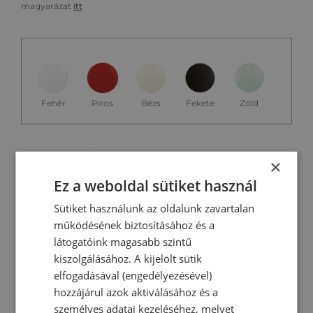
magyarázat
itt
Zöld
Fehér
Piros
Bézs
Fekete
Műszaki adatok és főbb
×
jellemzők
Ez a weboldal sütiket használ
Sütiket használunk az oldalunk zavartalan
Teljesítmény:
2400 W
működésének biztosításához és a
Űrtartalom:
1,7 liter
látogatóink magasabb szintű
Méret:
248×226×171 mm
kiszolgálásához. A kijelölt sütik
elfogadásával (engedélyezésével)
Kábel hossz:
1 méter
hozzájárul azok aktiválásához és a
személyes adatai kezeléséhez, melyet