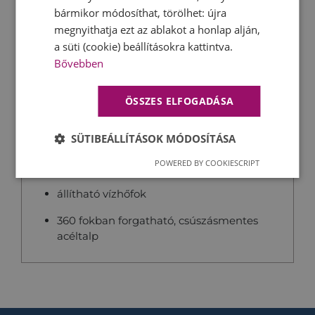
bármikor módosíthat, törölhet: újra
megnyithatja ezt az ablakot a honlap alján,
a süti (cookie) beállításokra kattintva.
50-es évek retró designja
Bővebben
Festett acél készülékház
ÖSSZES ELFOGADÁSA
Rozsdamentes acéltest
SÜTIBEÁLLÍTÁSOK MÓDOSÍTÁSA
Finoman nyíló fedél
POWERED BY COOKIESCRIPT
automata kikapcsolás
állítható vízhőfok
360 fokban forgatható, csúszásmentes
acéltalp