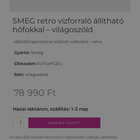
SMEG retro vízforraló állítható
hőfokkal – világoszöld
Időzítő kapcsolóval ellátott vízforraló – retro
Gyártó:
Smeg
Cikkszám:
KLF04PGEU
Szín:
világossöld
78 990
Ft
Hazai raktáron, szállítás: 1-3 nap
Kosárba teszem
Az aktuális készletinformáció tájékoztató jellegű, részletes