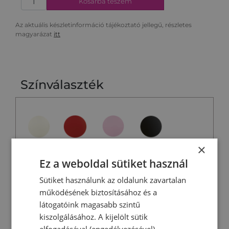
Kosárba teszem
Az aktuális készletinformáció tájékoztató jellegű, részletes
magyarázat
itt
Színválaszték
Bézs
Piros
Rózsaszín
Fekete
×
Ez a weboldal sütiket használ
Sütiket használunk az oldalunk zavartalan
Világoszöld
Matt fekete
Fehér
Világoskék
működésének biztosításához és a
látogatóink magasabb szintű
kiszolgálásához. A kijelölt sütik
elfogadásával (engedélyezésével)
Matt fehér