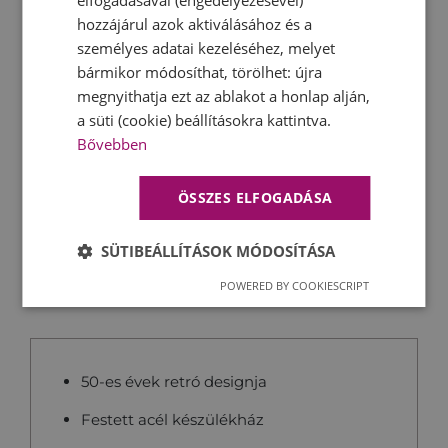
hozzájárul azok aktiválásához és a
személyes adatai kezeléséhez, melyet
bármikor módosíthat, törölhet: újra
megnyithatja ezt az ablakot a honlap alján,
Műszaki adatok és főbb
a süti (cookie) beállításokra kattintva.
jellemzők
Bővebben
maximális teljesítmény: 70 W
ÖSSZES ELFOGADÁSA
rozsdamentes acél szűrő és kifolyócső
automata ki-és bekapcsoló
SÜTIBEÁLLÍTÁSOK MÓDOSÍTÁSA
POWERED BY COOKIESCRIPT
50-es évek retró designja
Festett acél készülékház