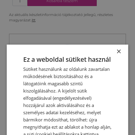
Kosárba teszem
Az aktuális készletinformáció tájékoztató jellegű, részletes
magyarázat
itt
×
Ez a weboldal sütiket használ
Bézs
Fekete
Világoskék
Sütiket használunk az oldalunk zavartalan
működésének biztosításához és a
látogatóink magasabb szintű
Műszaki adatok és főbb
kiszolgálásához. A kijelölt sütik
jellemzők
elfogadásával (engedélyezésével)
hozzájárul azok aktiválásához és a
személyes adatai kezeléséhez, melyet
bármikor módosíthat, törölhet: újra
megnyithatja ezt az ablakot a honlap alján,
festett acél test
a süti (cookie) beállításokra kattintva.