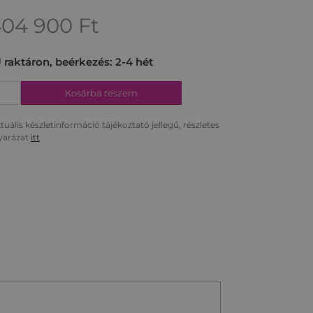
404 900
Ft
 raktáron, beérkezés: 2-4 hét
Kosárba teszem
tuális készletinformáció tájékoztató jellegű, részletes
arázat
itt