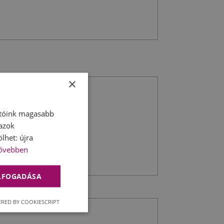
×
atóink magasabb
 azok
lhet: újra
ővebben
ELFOGADÁSA
RED BY COOKIESCRIPT