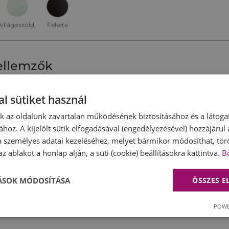
Világoszöld
Fekete
jellemzők
l sütiket használ
nk az oldalunk zavartalan működésének biztosításához és a látog
ához. A kijelölt sütik elfogadásával (engedélyezésével) hozzájárul
a személyes adatai kezeléséhez, melyet bármikor módosíthat, törö
z ablakot a honlap alján, a süti (cookie) beállításokra kattintva.
B
TÁSOK MÓDOSÍTÁSA
ÖSSZES 
POWE