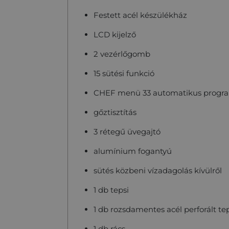
Festett acél készülékház
LCD kijelző
2 vezérlőgomb
15 sütési funkció
CHEF menü 33 automatikus progr
gőztisztítás
3 rétegű üvegajtó
alumínium fogantyú
sütés közbeni vízadagolás kívülről
1 db tepsi
1 db rozsdamentes acél perforált te
1 db rács