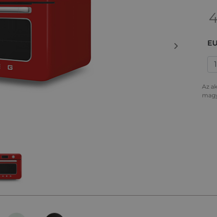
EU
Az ak
magy