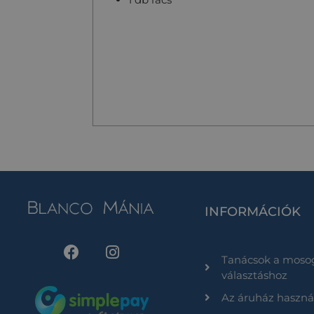
INFORMÁCIÓK
Tanácsok a moso
választáshoz
Az áruház haszná