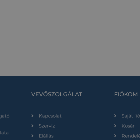
VEVŐSZOLGÁLAT
FIÓKOM
gató
Kapcsolat
Saját f
Szervíz
Kosár
lata
Elállás
Rendel