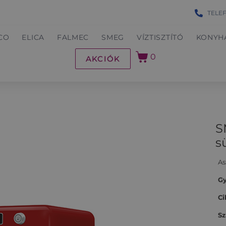
TELE
CO
ELICA
FALMEC
SMEG
VÍZTISZTÍTÓ
KONYH
0
AKCIÓK
S
s
As
Gy
Ci
Sz