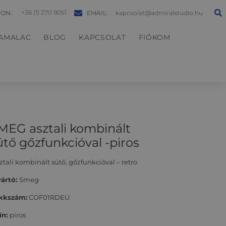
+36 (1) 270 9051
FON:
EMAIL:
kapcsolat@admiralstudio.hu
AMALAC
BLOG
KAPCSOLAT
FIÓKOM
MEG asztali kombinált
ütő gőzfunkcióval -piros
ztali kombinált sütő, gőzfunkcióval – retro
ártó:
Smeg
kkszám:
COF01RDEU
ín:
piros