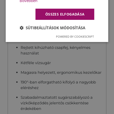
Bővebben
normál nyomású
Furat átmérő:
35 mm
ÖSSZES ELFOGADÁSA
SÜTIBEÁLLÍTÁSOK MÓDOSÍTÁSA
POWERED BY COOKIESCRIPT
Rejtett kihúzható csapfej, kényelmes
használat
Kétféle vízsugár
Magasra helyezett, ergonomikus kezelőkar
190°-ban elforgatható kifolyó a nagyobb
eléréshez
Szabadalmaztatott sugárszabályozó a
vízkőképződés jelentős csökkentése
érdekében