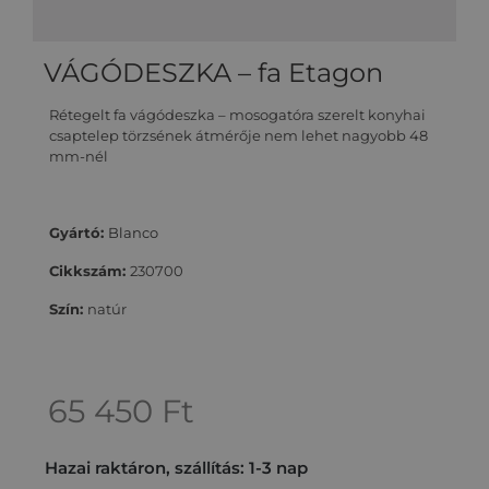
VÁGÓDESZKA – fa Etagon
Rétegelt fa vágódeszka – mosogatóra szerelt konyhai
csaptelep törzsének átmérője nem lehet nagyobb 48
mm-nél
Gyártó:
Blanco
Cikkszám:
230700
Szín:
natúr
65 450
Ft
Hazai raktáron, szállítás: 1-3 nap