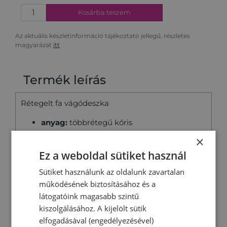
Kosárba teszem
Az aktuális készletinformáció tájékoztató jellegű, részletes
magyarázat
itt
Termék leírás
Rétegelt fa vágódeszka
anyag:
többrétegű kőris
×
méret:
240 x 424 mm
Ez a weboldal sütiket használ
ajánlás:
Blanco Etagon, Pleon, Andano,
Sütiket használunk az oldalunk zavartalan
Supra, Subline modellekhez
működésének biztosításához és a
látogatóink magasabb szintű
kiszolgálásához. A kijelölt sütik
Technikai adatok / méretek
elfogadásával (engedélyezésével)