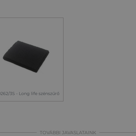
262/3S - Long life szénszűrő
TOVÁBBI JAVASLATAINK