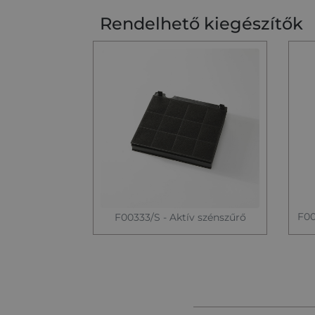
Rendelhető kiegészítők
F00
F00333/S - Aktív szénszűrő