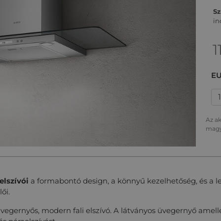
Sz
in
1
EU
Az ak
magy
elszívói
a formabontó design, a könnyű kezelhetőség, és a 
ői.
vegernyős, modern fali elszívó. A látványos üvegernyő amel