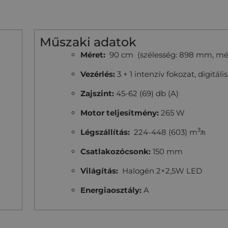
Műszaki adatok
Méret:
90 cm (szélesség: 898 mm, mé
Vezérlés:
3 + 1 intenzív fokozat, digitáli
Zajszint:
45-62 (69) db (A)
Motor teljesítmény:
265 W
3
Légszállítás:
224-448 (603) m
/h
Csatlakozócsonk:
150 mm
Világítás:
Halogén 2×2,5W LED
Energiaosztály:
A