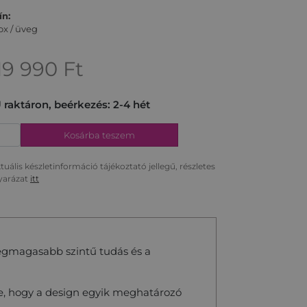
ín:
ox / üveg
19 990
Ft
 raktáron, beérkezés: 2-4 hét
Kosárba teszem
tuális készletinformáció tájékoztató jellegű, részletes
arázat
itt
legmagasabb szintű tudás és a
le, hogy a design egyik meghatározó