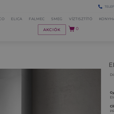
TELE
CO
ELICA
FALMEC
SMEG
VÍZTISZTÍTÓ
KONYH
0
AKCIÓK
E
Dö
Gy
El
C
P