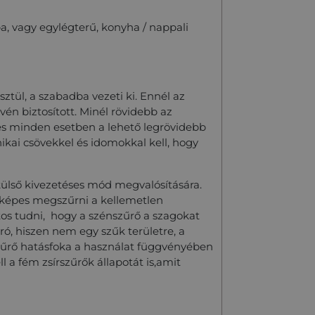
, vagy egylégterű, konyha / nappali
sztül, a szabadba vezeti ki. Ennél az
én biztosított. Minél rövidebb az
tés minden esetben a lehető legrövidebb
kai csövekkel és idomokkal kell, hogy
ülső kivezetéses mód megvalósítására.
i képes megszűrni a kellemetlen
tos tudni, hogy a szénszűrő a szagokat
ró, hiszen nem egy szűk területre, a
szűrő hatásfoka a használat függvényében
l a fém zsírszűrők állapotát is,amit