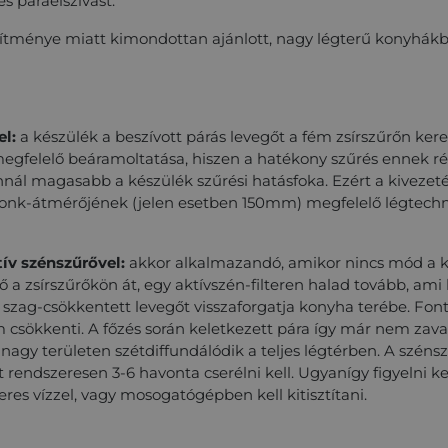
s páraelszívást.
sítménye miatt kimondottan ajánlott, nagy légterű konyhákba
el:
a készülék a beszívott párás levegőt a fém zsírszűrőn kere
egfelelő beáramoltatása, hiszen a hatékony szűrés ennek rév
annál magasabb a készülék szűrési hatásfoka. Ezért a kiveze
sonk-átmérőjének (jelen esetben 150mm) megfelelő légtechni
tív szénszűrővel:
akkor alkalmazandó, amikor nincs mód a k
ő a zsírszűrőkön át, egy aktívszén-filteren halad tovább, am
, szag-csökkentett levegőt visszaforgatja konyha terébe. Fon
 csökkenti. A főzés során keletkezett pára így már nem zava
 nagy területen szétdiffundálódik a teljes légtérben. A szén
rendszeresen 3-6 havonta cserélni kell. Ugyanígy figyelni kel
res vízzel, vagy mosogatógépben kell kitisztítani.