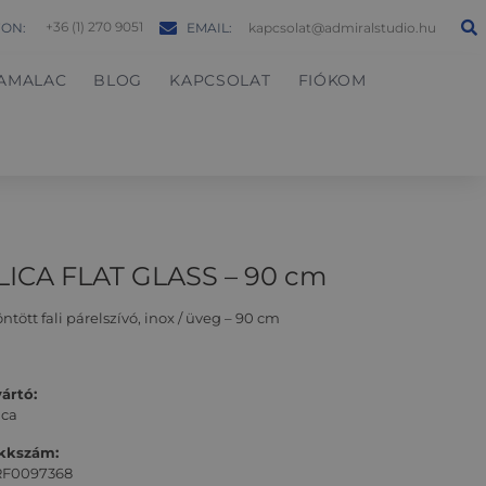
+36 (1) 270 9051
FON:
EMAIL:
kapcsolat@admiralstudio.hu
AMALAC
BLOG
KAPCSOLAT
FIÓKOM
LICA FLAT GLASS – 90 cm
ntött fali párelszívó, inox / üveg – 90 cm
ártó:
ica
ikkszám:
RF0097368