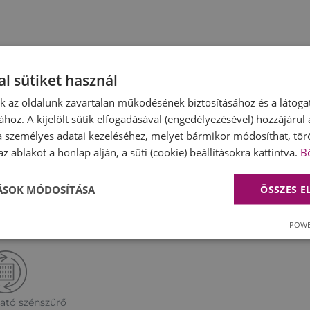
l sütiket használ
vegtetős, kürtős fali páraelszívó
nk az oldalunk zavartalan működésének biztosításához és a látog
mmód
ához. A kijelölt sütik elfogadásával (engedélyezésével) hozzájárul
regenerálható szénszűrő
a személyes adatai kezeléséhez, melyet bármikor módosíthat, törö
z ablakot a honlap alján, a süti (cookie) beállításokra kattintva.
B
zűrő (mosogatógépben is tisztítható)
TÁSOK MÓDOSÍTÁSA
ÖSSZES 
POWE
ató szénszűrő