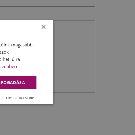
×
atóink magasabb
 azok
lhet: újra
ővebben
ELFOGADÁSA
RED BY COOKIESCRIPT