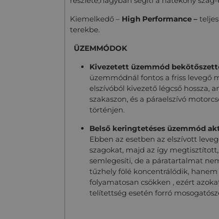
részlete,nagyban segíti a hatékony szag-é
Kiemelkedő –
High Performance –
telje
terekbe.
ÜZEMMÓDOK
Kivezetett üzemmód b
ekötőszett
üzemmódnál fontos a friss levegő m
elszívóból kivezető légcső hossza, 
szakaszon, és a páraelszívó motorc
történjen.
Belső keringtetéses üzemmód
a
k
Ebben az esetben az elszívott leveg
szagokat, majd az így megtisztított
semlegesíti, de a páratartalmat nem
tűzhely fölé koncentrálódik, hanem
folyamatosan csökken , ezért azokat 
telítettség esetén forró mosogatósze