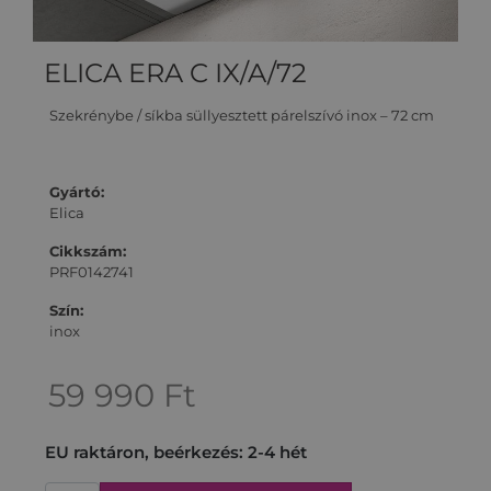
ELICA ERA C IX/A/72
Szekrénybe / síkba süllyesztett párelszívó inox – 72 cm
Gyártó:
Elica
Cikkszám:
PRF0142741
Szín:
inox
59 990
Ft
EU raktáron, beérkezés: 2-4 hét