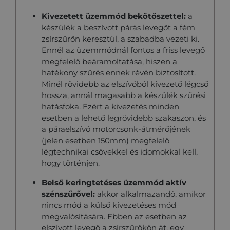
Kivezetett üzemmód b
ekötőszettel:
a
készülék a beszívott párás levegőt a fém
zsírszűrőn keresztül, a szabadba vezeti ki.
Ennél az üzemmódnál fontos a friss levegő
megfelelő beáramoltatása, hiszen a
hatékony szűrés ennek révén biztosított.
Minél rövidebb az elszívóból kivezető légcső
hossza, annál magasabb a készülék szűrési
hatásfoka. Ezért a kivezetés minden
esetben a lehető legrövidebb szakaszon, és
a páraelszívó motorcsonk-átmérőjének
(jelen esetben 150mm) megfelelő
légtechnikai csövekkel és idomokkal kell,
hogy történjen.
Belső keringtetéses üzemmód
a
ktív
szénszűrővel:
akkor alkalmazandó, amikor
nincs mód a külső kivezetéses mód
megvalósítására. Ebben az esetben az
elszívott levegő a zsírszűrőkön át, egy