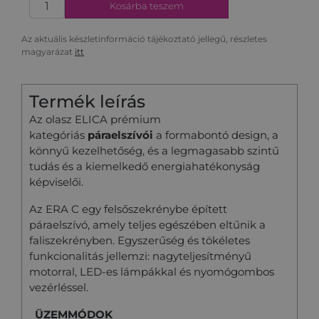
Kosárba teszem
Az aktuális készletinformáció tájékoztató jellegű, részletes
magyarázat
itt
Termék leírás
Az olasz ELICA prémium
kategóriás
páraelszívói
a formabontó design, a
könnyű kezelhetőség, és a legmagasabb szintű
tudás és a kiemelkedő energiahatékonyság
képviselői.
Az ERA C egy felsőszekrénybe épített
páraelszívó, amely teljes egészében eltűnik a
faliszekrényben. Egyszerűség és tökéletes
funkcionalitás jellemzi: nagyteljesítményű
motorral, LED-es lámpákkal és nyomógombos
vezérléssel.
ÜZEMMÓDOK