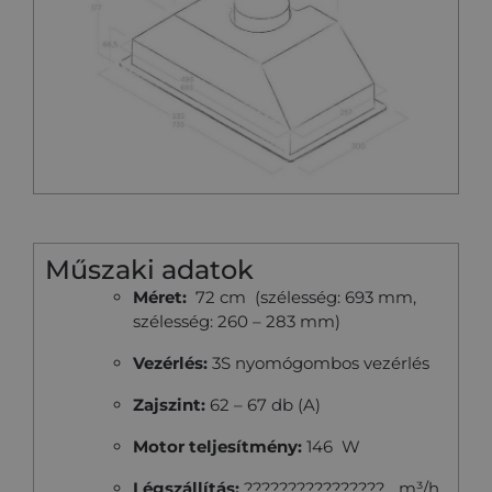
Műszaki adatok
Méret:
72 cm (szélesség: 693 mm,
szélesség: 260 – 283 mm)
Vezérlés:
3S nyomógombos vezérlés
Zajszint:
62 – 67 db (A)
Motor teljesítmény:
146
W
Légszállítás:
???????????????? m³/h