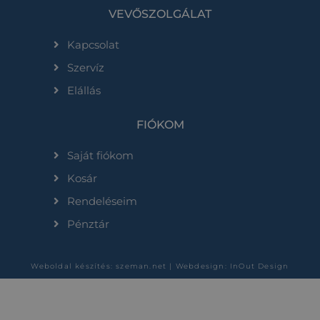
VEVŐSZOLGÁLAT
Kapcsolat
Szervíz
Elállás
FIÓKOM
Saját fiókom
Kosár
Rendeléseim
Pénztár
Weboldal készítés:
szeman.net
| Webdesign: InOut Design