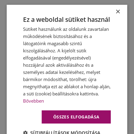
×
Ez a weboldal sütiket használ
Főbb jellemzők
72 cm széles, inox szekrénybe épített
Sütiket használunk az oldalunk zavartalan
páraelszívó
működésének biztosításához és a
látogatóink magasabb szintű
Filteres üzemmód
kiszolgálásához. A kijelölt sütik
Környezettudatos
LONGLIFE
elfogadásával (engedélyezésével)
regenerálható szénszűrő
hozzájárul azok aktiválásához és a
személyes adatai kezeléséhez, melyet
Alaptartozék: alumínium zsírszűrő
bármikor módosíthat, törölhet: újra
(mosogatógépben is tisztítható)
megnyithatja ezt az ablakot a honlap alján,
Garancia: 3 év
a süti (cookie) beállításokra kattintva.
Bővebben
ÖSSZES ELFOGADÁSA
SÜTIBEÁLLÍTÁSOK MÓDOSÍTÁSA