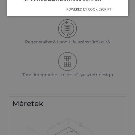
Könnyű szerelhetőség
POWERED BY COOKIESCRIPT
Regenerálható Long Life szénszűrőszűrő
Total Integration - teljes süllyesztett design
Méretek