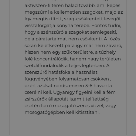
aktívszén-filteren halad tovább, ami képes
megszűrni a kellemetlen szagokat, majd az
így megtisztított, szag-csökkentett levegőt
visszaforgatja konyha terébe. Fontos tudni,
hogy a szénszűrő a szagokat semlegesíti,
de a páratartalmat nem csökkenti. A főzés
során keletkezett pára így már nem zavaró,
hiszen nem egy szűk területre, a tűzhely
fölé koncentrálódik, hanem nagy területen
szétdiffundálódik a teljes légtérben. A
szénszűrő hatásfoka a használat
függvényében folyamatosan csökken ,
ezért azokat rendszeresen 3-6 havonta
cserélni kell. Ugyanígy figyelni kell a fém
zsírszűrők állapotát is,amit telítettség
esetén forró mosogatószeres vízzel, vagy
mosogatógépben kell kitisztítani.